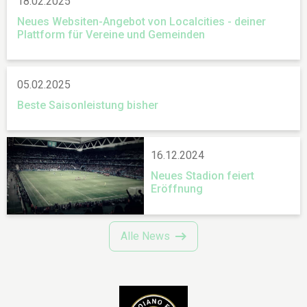
18.02.2025
Neues Websiten-Angebot von Localcities - deiner
Plattform für Vereine und Gemeinden
05.02.2025
Beste Saisonleistung bisher
16.12.2024
Neues Stadion feiert
Eröffnung
Alle News