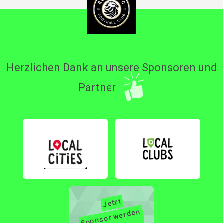
Herzlichen Dank an unsere Sponsoren und
Partner
Jetzt
Sponsor
werden