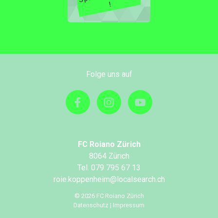
!
Folge uns auf
FC Roiano Zürich
8064 Zürich
Tel. 079 795 67 13
roie.koppenheim@localsearch.ch
© 2026 FC Roiano Zürich
Datenschutz
Impressum